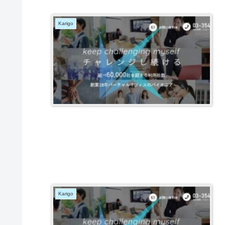
Karigo
Karigo