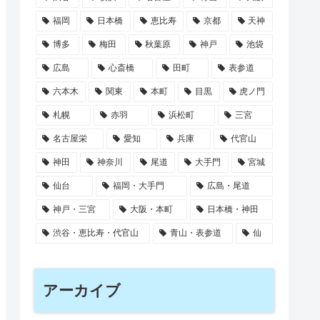
福岡
日本橋
恵比寿
京都
天神
博多
梅田
秋葉原
神戸
池袋
広島
心斎橋
田町
表参道
六本木
関東
本町
目黒
虎ノ門
札幌
赤羽
浜松町
三宮
名古屋栄
愛知
兵庫
代官山
神田
神奈川
尾道
大手門
宮城
仙台
福岡・大手門
広島・尾道
神戸・三宮
大阪・本町
日本橋・神田
渋谷・恵比寿・代官山
青山・表参道
仙
アーカイブ