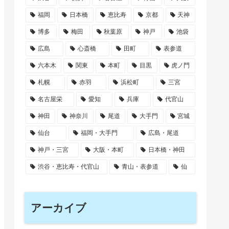
福岡
日本橋
恵比寿
京都
天神
博多
梅田
秋葉原
神戸
池袋
広島
心斎橋
田町
表参道
六本木
関東
本町
目黒
虎ノ門
札幌
赤羽
浜松町
三宮
名古屋栄
愛知
兵庫
代官山
神田
神奈川
尾道
大手門
宮城
仙台
福岡・大手門
広島・尾道
神戸・三宮
大阪・本町
日本橋・神田
渋谷・恵比寿・代官山
青山・表参道
仙
アーカイブ