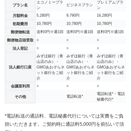
エコノミープラ
プレミアムプラ
ビジネスプラン
プラン名
ン
ン
5,280円
9,790円
16,280円
月額料金
10,780円
10,780円
10,780円
初期費用
送料0円※週1回
送料0円※週1回
送料0円※週1回
郵便物転送
○
○
○
郵便物店頭受取
○
○
○
法人登記
みずほ銀行（青
みずほ銀行（青
みずほ銀行（青
山店のみ）・
山店のみ）・
山店のみ）・
法人銀行口座
GMOあおぞらネ
GMOあおぞらネ
GMOあおぞらネ
ット銀行をご紹
ット銀行をご紹
ット銀行をご紹
介
介
介
○
○
○
会議室利用
電話転送*・電話
電話転送*
その他
秘書代行*
*電話転送の通話料、電話秘書代行については実費をご負
担いただきます。ご契約時に通話料5,000円を前払いで頂