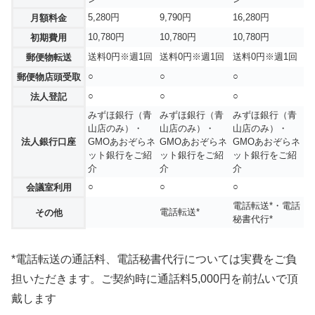
5,280円
9,790円
16,280円
月額料金
10,780円
10,780円
10,780円
初期費用
送料0円※週1回
送料0円※週1回
送料0円※週1回
郵便物転送
○
○
○
郵便物店頭受取
○
○
○
法人登記
みずほ銀行（青
みずほ銀行（青
みずほ銀行（青
山店のみ）・
山店のみ）・
山店のみ）・
法人銀行口座
GMOあおぞらネ
GMOあおぞらネ
GMOあおぞらネ
ット銀行をご紹
ット銀行をご紹
ット銀行をご紹
介
介
介
○
○
○
会議室利用
電話転送*・電話
電話転送*
その他
秘書代行*
*電話転送の通話料、電話秘書代行については実費をご負
担いただきます。ご契約時に通話料5,000円を前払いで頂
戴します