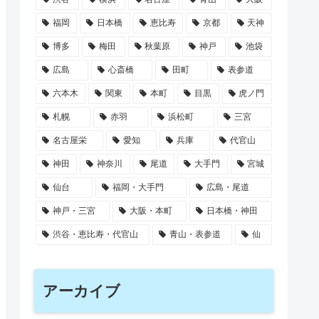
福岡
日本橋
恵比寿
京都
天神
博多
梅田
秋葉原
神戸
池袋
広島
心斎橋
田町
表参道
六本木
関東
本町
目黒
虎ノ門
札幌
赤羽
浜松町
三宮
名古屋栄
愛知
兵庫
代官山
神田
神奈川
尾道
大手門
宮城
仙台
福岡・大手門
広島・尾道
神戸・三宮
大阪・本町
日本橋・神田
渋谷・恵比寿・代官山
青山・表参道
仙
アーカイブ