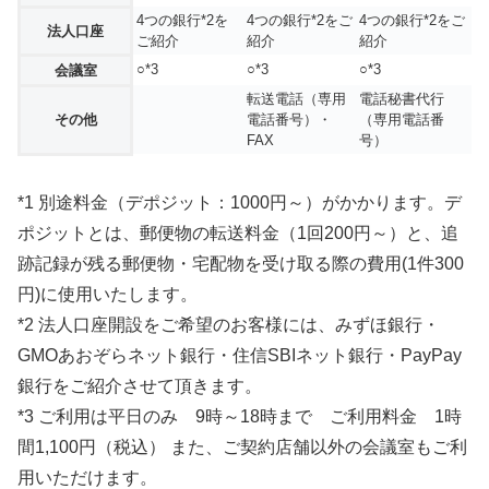
4つの銀行*2を
4つの銀行*2をご
4つの銀行*2をご
法人口座
ご紹介
紹介
紹介
○*3
○*3
○*3
会議室
転送電話（専用
電話秘書代行
その他
電話番号）・
（専用電話番
FAX
号）
*1 別途料金（デポジット：1000円～）がかかります。デ
ポジットとは、郵便物の転送料金（1回200円～）と、追
跡記録が残る郵便物・宅配物を受け取る際の費用(1件300
円)に使用いたします。
*2 法人口座開設をご希望のお客様には、みずほ銀行・
GMOあおぞらネット銀行・住信SBIネット銀行・PayPay
銀行をご紹介させて頂きます。
*3 ご利用は平日のみ 9時～18時まで ご利用料金 1時
間1,100円（税込） また、ご契約店舗以外の会議室もご利
用いただけます。