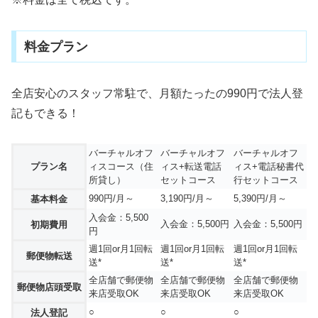
料金プラン
全店安心のスタッフ常駐で、月額たったの990円で法人登
記もできる！
バーチャルオフ
バーチャルオフ
バーチャルオフ
プラン名
ィスコース（住
ィス+転送電話
ィス+電話秘書代
所貸し）
セットコース
行セットコース
990円/月～
3,190円/月～
5,390円/月～
基本料金
入会金：5,500
入会金：5,500円
入会金：5,500円
初期費用
円
週1回or月1回転
週1回or月1回転
週1回or月1回転
郵便物転送
送*
送*
送*
全店舗で郵便物
全店舗で郵便物
全店舗で郵便物
郵便物店頭受取
来店受取OK
来店受取OK
来店受取OK
○
○
○
法人登記